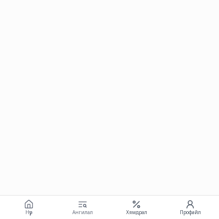
Нүүр
Ангилал
Хямдрал
Профайл